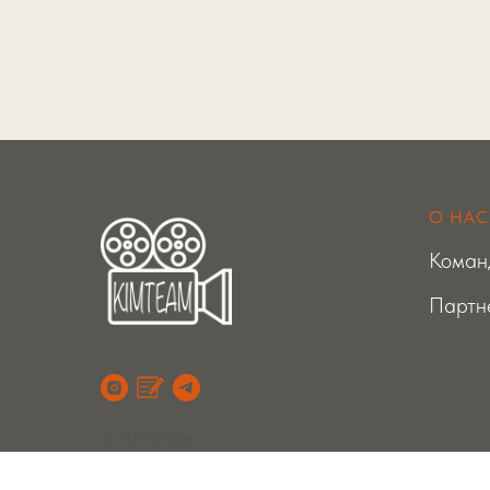
О НАС
Коман
Партн
© 2023 KimTeam